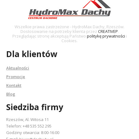
Wszelkie prawa zastrzeżone - HydroMax Dachy, Rzeszów.
Dostosowanie na potrzeby klienta przez
CREATIVEP
.
Przeglądając stronę akceptują Państwo
politykę prywatności
i
Cookies.
Dla klientów
Aktualności
Promocje
Kontakt
Blog
Siedziba firmy
Rzeszów, Al. Witosa 11
Telefon:
+48 535 552 295
Godziny otwarcia: 8:00-16:00